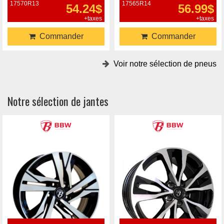
17570R13
17565R14
54.24$
56.99$
+taxes
+taxes
Commander
Commander
Voir notre sélection de pneus
Notre sélection de jantes