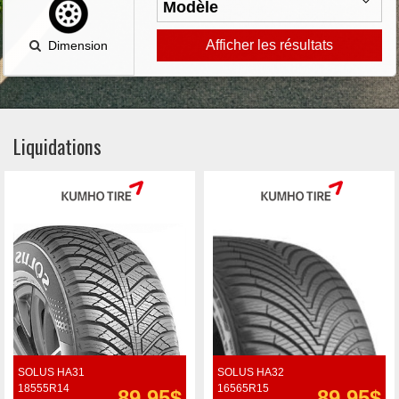
Afficher les résultats
Dimension
Liquidations
SOLUS HA31
SOLUS HA32
18555R14
16565R15
89.95$
89.95$