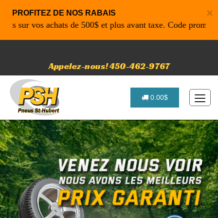
×
PROFITEZ DE NOS RABAIS
ur vos achats de 500$ et plus avant taxe. Code promo: P4616
Appelez-nous! 450-462-9767
0.00$