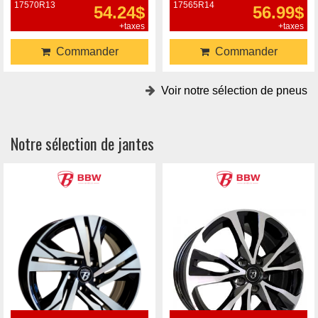
17570R13
17565R14
54.24$
56.99$
+taxes
+taxes
Commander
Commander
Voir notre sélection de pneus
Notre sélection de jantes