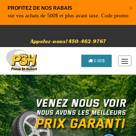
×
PROFITEZ DE NOS RABAIS
r vos achats de 500$ et plus avant taxe. Code promo: P4616 
Appelez-nous! 450-462-9767
0.00$