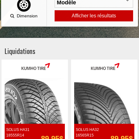
Afficher les résultats
Dimension
Liquidations
SOLUS HA31
SOLUS HA32
18555R14
16565R15
89.95$
89.95$