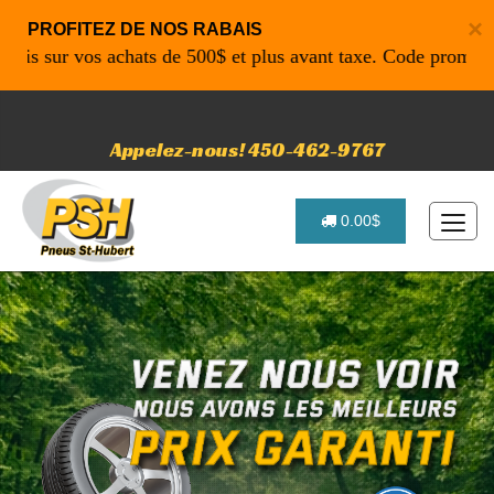
×
PROFITEZ DE NOS RABAIS
ur vos achats de 500$ et plus avant taxe. Code promo: P4616
Appelez-nous! 450-462-9767
0.00$