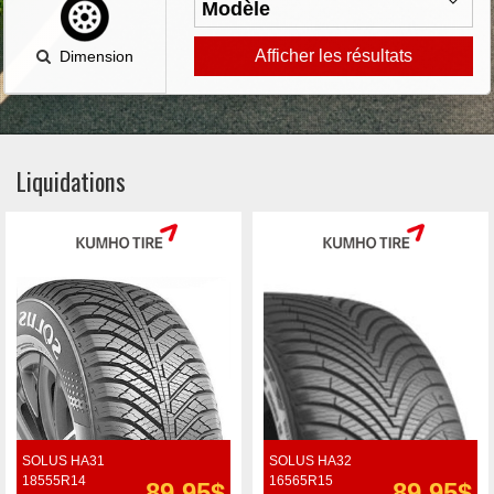
Afficher les résultats
Dimension
Liquidations
SOLUS HA31
SOLUS HA32
18555R14
16565R15
89.95$
89.95$