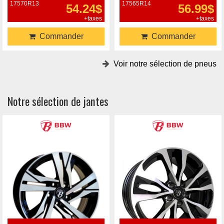
17570R13
17565R14
54.24$
56.99$
+taxes
+taxes
Commander
Commander
Voir notre sélection de pneus
Notre sélection de jantes