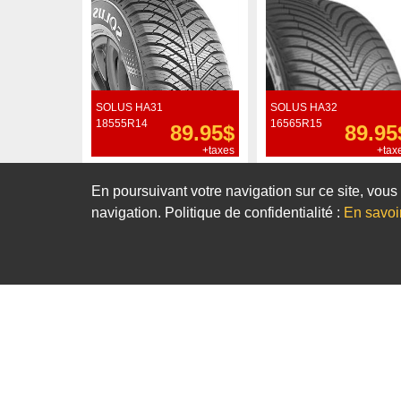
SOLUS HA31
SOLUS HA32
18555R14
16565R15
89.95$
89.95
+taxes
+tax
Commander
Commander
En poursuivant votre navigation sur ce site, vous 
navigation. Politique de confidentialité :
En savoi
Notre sélection de pneus