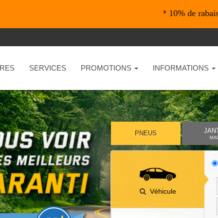
*En ligne seulement* 10% de rabais sur vos ac
RES
SERVICES
PROMOTIONS
INFORMATIONS
JAN
PNEUS
MA
Véhicule