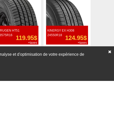
RUGEN HT51
KINERGY EX H308
3575R16
24550R18
119.95$
124.95$
+taxes
+taxes
Commander
Commander
’analyse et d'optimisation de votre expérience de
Voir nos liquidations