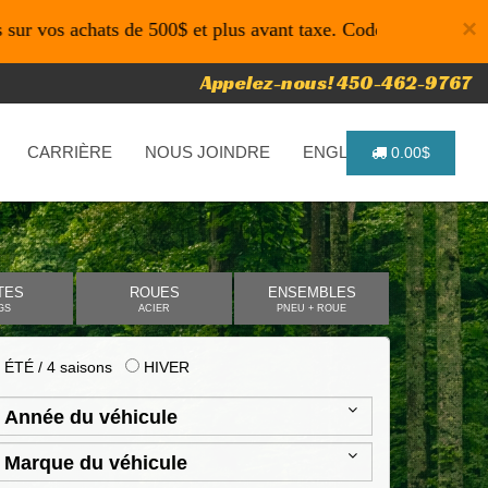
×
hats de 500$ et plus avant taxe. Code promo: P4616 pour un 
Appelez-nous! 450-462-9767
CARRIÈRE
NOUS JOINDRE
ENGLISH
0.00$
TES
ROUES
ENSEMBLES
GS
ACIER
PNEU + ROUE
ÉTÉ / 4 saisons
HIVER