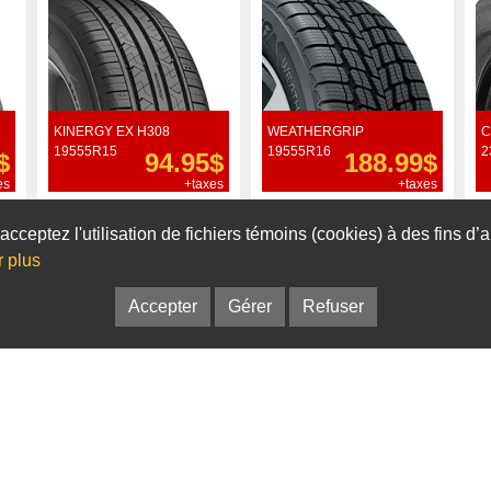
KINERGY EX H308
WEATHERGRIP
C
19555R15
19555R16
2
$
94.95$
188.99$
es
+taxes
+taxes
Commander
Commander
acceptez l'utilisation de fichiers témoins (cookies) à des fins d
r plus
Accepter
Gérer
Refuser