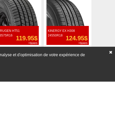
RUGEN HT51
KINERGY EX H308
3575R16
24550R18
119.95$
124.95$
+taxes
+taxes
Commander
Commander
’analyse et d'optimisation de votre expérience de
Voir nos liquidations