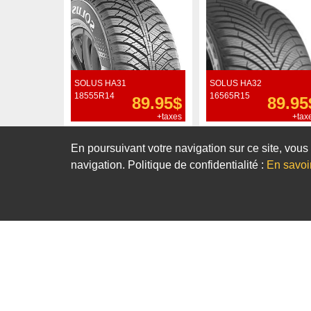
SOLUS HA31
SOLUS HA32
18555R14
16565R15
89.95$
89.95
+taxes
+tax
Commander
Commander
En poursuivant votre navigation sur ce site, vous 
navigation. Politique de confidentialité :
En savoi
Notre sélection de pneus