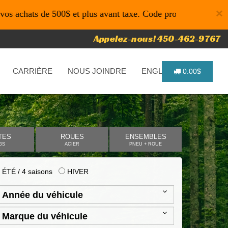
×
 de 500$ et plus avant taxe. Code promo: P4616 pour un temp
Appelez-nous! 450-462-9767
CARRIÈRE
NOUS JOINDRE
ENGLISH
0.00$
TES
ROUES
ENSEMBLES
GS
ACIER
PNEU + ROUE
ÉTÉ / 4 saisons
HIVER