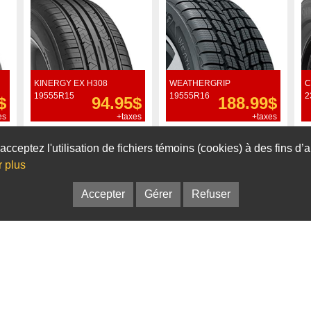
KINERGY EX H308
WEATHERGRIP
C
19555R15
19555R16
2
$
94.95$
188.99$
es
+taxes
+taxes
Commander
Commander
acceptez l'utilisation de fichiers témoins (cookies) à des fins d
r plus
Accepter
Gérer
Refuser