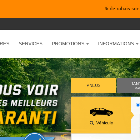
*En ligne seulement* 10% de rabais sur vos achats
RES
SERVICES
PROMOTIONS
INFORMATIONS
JAN
PNEUS
MA
Véhicule