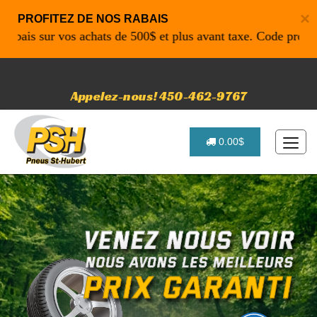
×
PROFITEZ DE NOS RABAIS
s sur vos achats de 500$ et plus avant taxe. Code promo: P4
Appelez-nous! 450-462-9767
0.00$