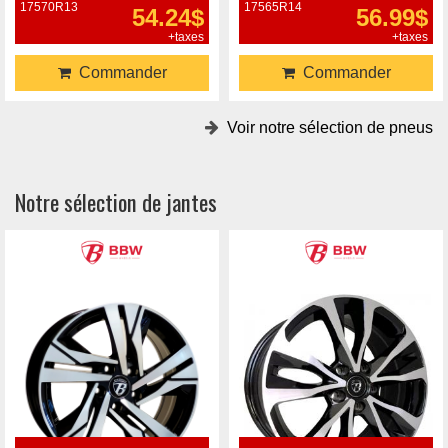
17570R13
17565R14
54.24$
56.99$
+taxes
+taxes
Commander
Commander
Voir notre sélection de pneus
Notre sélection de jantes