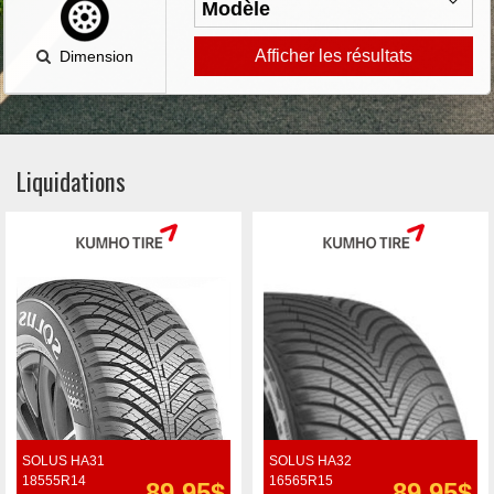
Afficher les résultats
Dimension
Liquidations
SOLUS HA31
SOLUS HA32
18555R14
16565R15
89.95$
89.95$