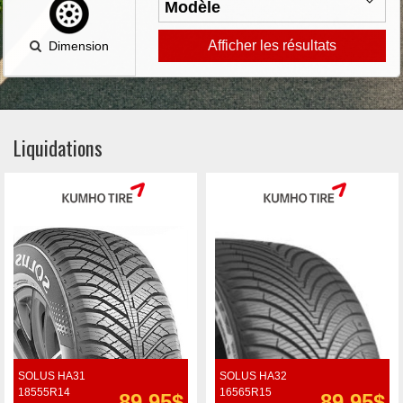
Afficher les résultats
Dimension
Liquidations
SOLUS HA31
SOLUS HA32
18555R14
16565R15
89.95$
89.95$