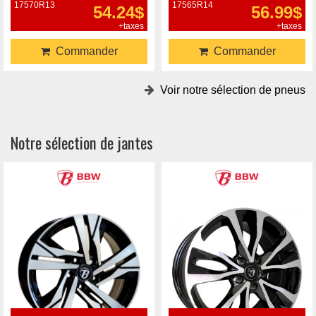
17570R13
17565R14
54.24$
56.99$
+taxes
+taxes
Commander
Commander
Voir notre sélection de pneus
Notre sélection de jantes