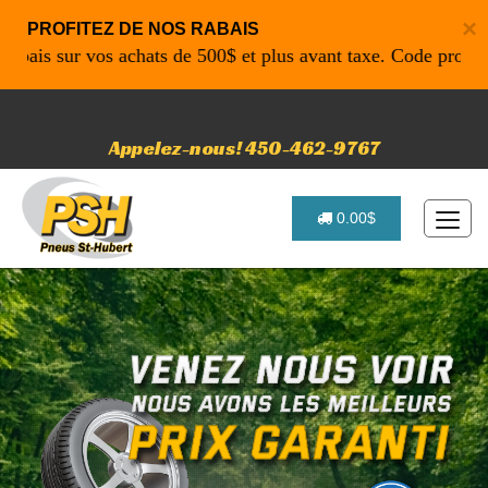
×
PROFITEZ DE NOS RABAIS
 sur vos achats de 500$ et plus avant taxe. Code promo: P46
Appelez-nous! 450-462-9767
0.00$