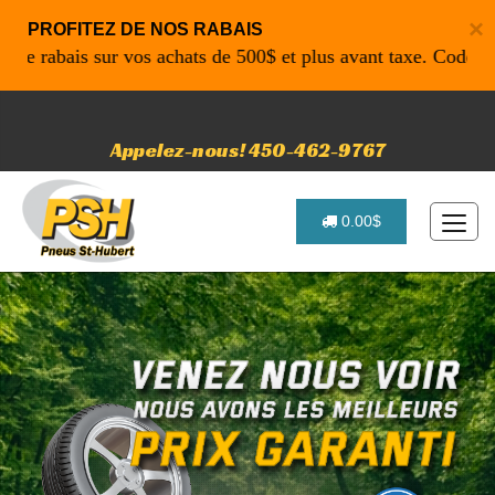
×
PROFITEZ DE NOS RABAIS
bais sur vos achats de 500$ et plus avant taxe. Code promo:
Appelez-nous! 450-462-9767
0.00$