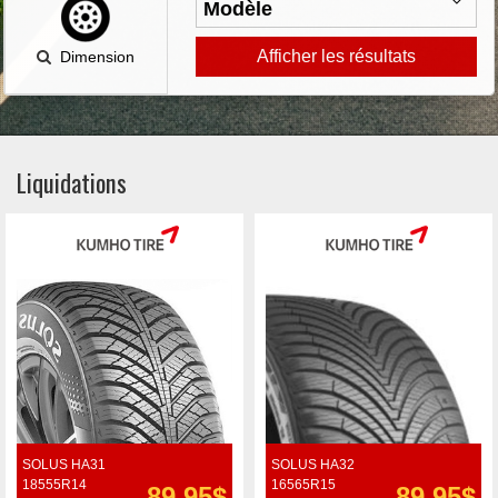
Afficher les résultats
Dimension
Liquidations
SOLUS HA31
SOLUS HA32
18555R14
16565R15
89.95$
89.95$