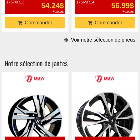
17570R13
17565R14
54.24$
56.99$
+taxes
+taxes
Commander
Commander
Voir notre sélection de pneus
Notre sélection de jantes