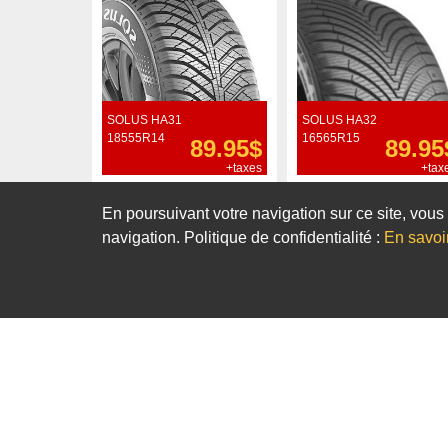
SOLUS HA31
SOLUS HA32
18555R14
16565R15
89.95$
89.95
+taxes
+tax
Commander
Commander
En poursuivant votre navigation sur ce site, vous 
navigation. Politique de confidentialité :
En savoi
Notre sélection de pneus