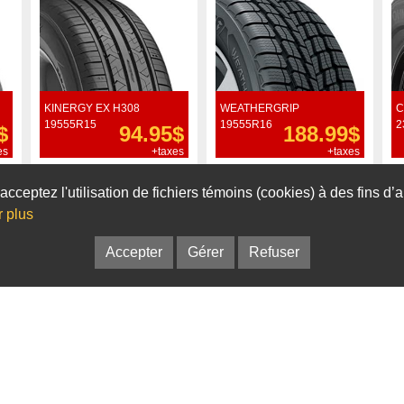
KINERGY EX H308
WEATHERGRIP
C
19555R15
19555R16
2
$
94.95$
188.99$
es
+taxes
+taxes
Commander
Commander
acceptez l'utilisation de fichiers témoins (cookies) à des fins d
r plus
Accepter
Gérer
Refuser