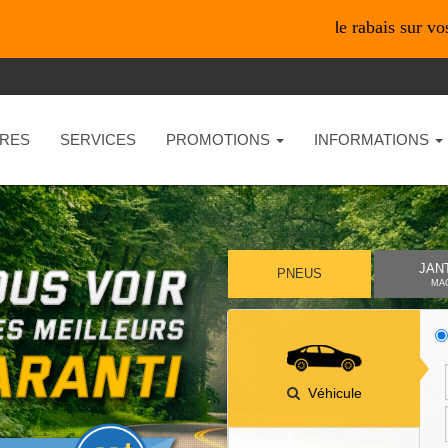
*En ligne seulement* 10% de rabais sur vos achats de
RES
SERVICES
PROMOTIONS
INFORMATIONS
JAN
PNEUS
MA
Véhicule