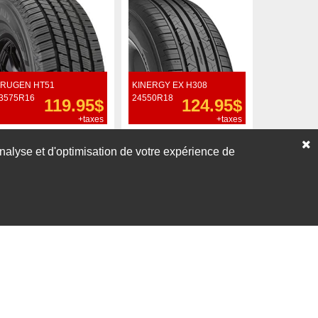
RUGEN HT51
KINERGY EX H308
3575R16
24550R18
119.95$
124.95$
+taxes
+taxes
Commander
Commander
’analyse et d'optimisation de votre expérience de
Voir nos liquidations