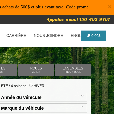
×
 500$ et plus avant taxe. Code promo: P4616 pour un temps l
Appelez-nous! 450-462-9767
CARRIÈRE
NOUS JOINDRE
ENGLISH
0.00$
TES
ROUES
ENSEMBLES
GS
ACIER
PNEU + ROUE
ÉTÉ / 4 saisons
HIVER