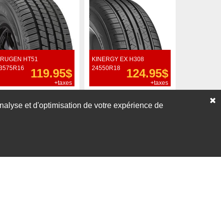
RUGEN HT51
KINERGY EX H308
3575R16
24550R18
119.95$
124.95$
+taxes
+taxes
Commander
Commander
’analyse et d'optimisation de votre expérience de
Voir nos liquidations