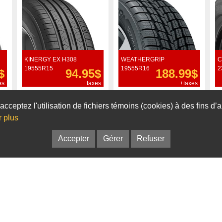
KINERGY EX H308
WEATHERGRIP
C
19555R15
19555R16
2
$
94.95$
188.99$
es
+taxes
+taxes
Commander
Commander
acceptez l'utilisation de fichiers témoins (cookies) à des fins d
r plus
Accepter
Gérer
Refuser