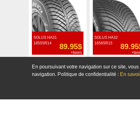
SOLUS HA31
SOLUS HA32
18555R14
16565R15
89.95$
89.95
+taxes
+tax
Commander
Commander
En poursuivant votre navigation sur ce site, vous 
navigation. Politique de confidentialité :
En savoi
Notre sélection de pneus