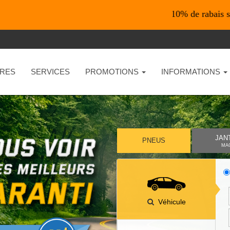
*En ligne seulement* 10% de rabais sur vos acha
RES
SERVICES
PROMOTIONS
INFORMATIONS
JAN
PNEUS
MA
Véhicule