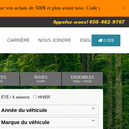
×
ts de 500$ et plus avant taxe. Code promo: P4616 pour un te
Appelez-nous! 450-462-9767
CARRIÈRE
NOUS JOINDRE
ENGLISH
0.00$
TES
ROUES
ENSEMBLES
GS
ACIER
PNEU + ROUE
ÉTÉ / 4 saisons
HIVER