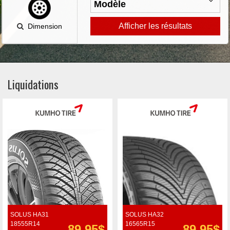
Afficher les résultats
Dimension
Liquidations
SOLUS HA31
SOLUS HA32
18555R14
16565R15
89.95$
89.95$