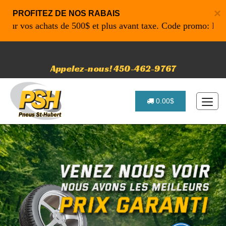
×
PROFITEZ DE NOS RABAIS
vos achats de 500$ et plus avant taxe. Code promo: P4616 po
Appelez-nous! 450-462-9767
0.00$