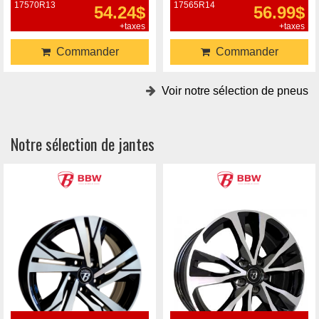
17570R13
17565R14
54.24$
56.99$
+taxes
+taxes
Commander
Commander
Voir notre sélection de pneus
Notre sélection de jantes