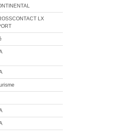
ONTINENTAL
ROSSCONTACT LX
PORT
é
A
A
urisme
A
A