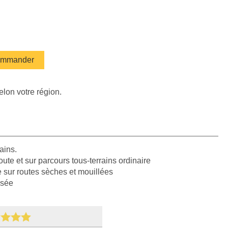
mmander
elon votre région.
ains.
oute et sur parcours tous-terrains ordinaire
e sur routes sèches et mouillées
isée