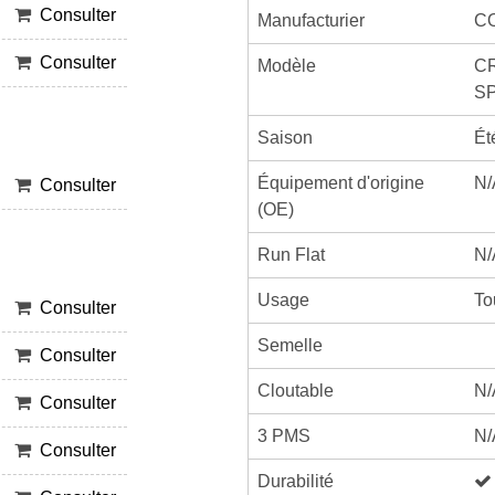
Consulter
Manufacturier
C
Consulter
Modèle
C
S
Saison
Ét
Équipement d'origine
N/
Consulter
(OE)
Run Flat
N/
Usage
To
Consulter
Semelle
Consulter
Cloutable
N/
Consulter
3 PMS
N/
Consulter
Durabilité