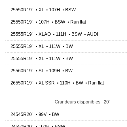
25550R19" • XL • 107H • BSW
25550R19" • 107H • BSW • Run flat
25555R19" • XLAO • 111H • BSW • AUDI
25555R19" • XL • 111W • BW
25555R19" • XL • 111W • BW
25560R19" • SL • 109H • BW
26550R19" • XL SSR • 110H • BW • Run flat
Grandeurs disponibles : 20"
24545R20" • 99V • BW
24550R20" • 102H • BSW