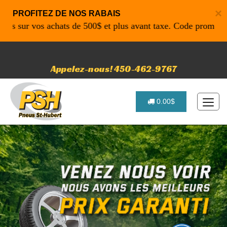
×
PROFITEZ DE NOS RABAIS
ur vos achats de 500$ et plus avant taxe. Code promo: P4616
Appelez-nous! 450-462-9767
0.00$