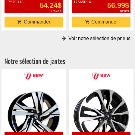
17570R13
17565R14
54.24$
56.99$
+taxes
+taxes
Commander
Commander
Voir notre sélection de pneus
Notre sélection de jantes