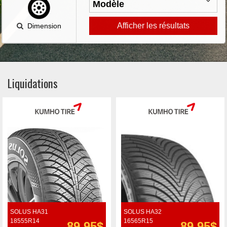
Afficher les résultats
Dimension
Liquidations
SOLUS HA31
SOLUS HA32
18555R14
16565R15
89.95$
89.95$