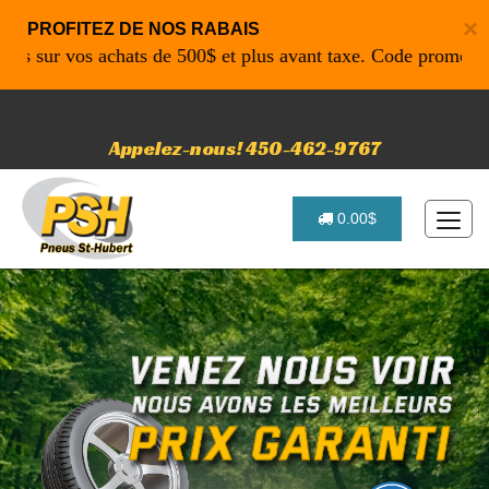
×
PROFITEZ DE NOS RABAIS
r vos achats de 500$ et plus avant taxe. Code promo: P4616 
Appelez-nous! 450-462-9767
0.00$