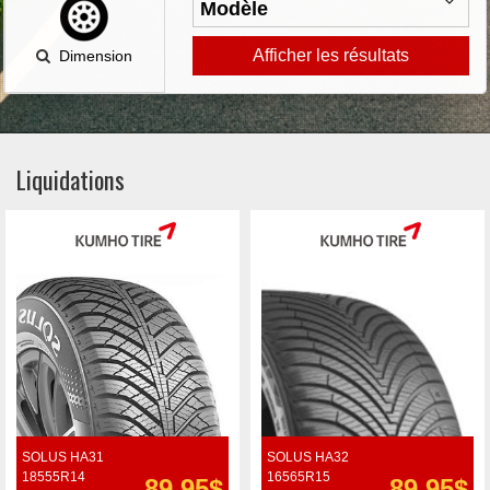
Afficher les résultats
Dimension
Liquidations
SOLUS HA31
SOLUS HA32
18555R14
16565R15
89.95$
89.95$