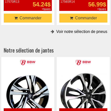
17570R13
17565R14
54.24$
56.99$
+taxes
+taxes
Commander
Commander
Voir notre sélection de pneus
Notre sélection de jantes