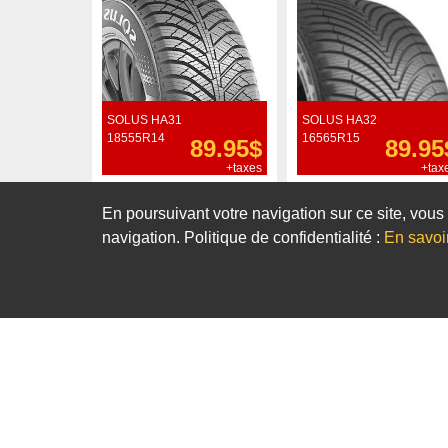
SOLUS HA31
SOLUS HA32
18555R14
16565R15
89.95$
89.95
+taxes
+tax
Commander
Commander
En poursuivant votre navigation sur ce site, vous 
navigation. Politique de confidentialité :
En savoi
Notre sélection de pneus