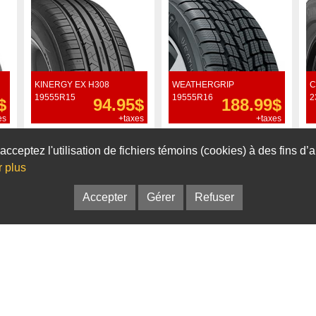
KINERGY EX H308
WEATHERGRIP
C
19555R15
19555R16
2
$
94.95$
188.99$
es
+taxes
+taxes
Commander
Commander
acceptez l'utilisation de fichiers témoins (cookies) à des fins d
r plus
Accepter
Gérer
Refuser