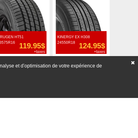
RUGEN HT51
KINERGY EX H308
3575R16
24550R18
119.95$
124.95$
+taxes
+taxes
Commander
Commander
’analyse et d'optimisation de votre expérience de
Voir nos liquidations