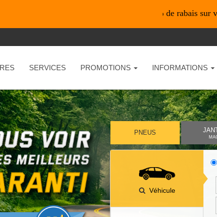
*En ligne seulement* 10% de rabais sur vos achats 
RES
SERVICES
PROMOTIONS
INFORMATIONS
JAN
PNEUS
MA
Véhicule