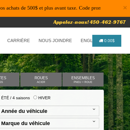
×
de 500$ et plus avant taxe. Code promo: P4616 pour un temps
Appelez-nous! 450-462-9767
CARRIÈRE
NOUS JOINDRE
ENGLISH
0.00$
TES
ROUES
ENSEMBLES
GS
ACIER
PNEU + ROUE
ÉTÉ / 4 saisons
HIVER