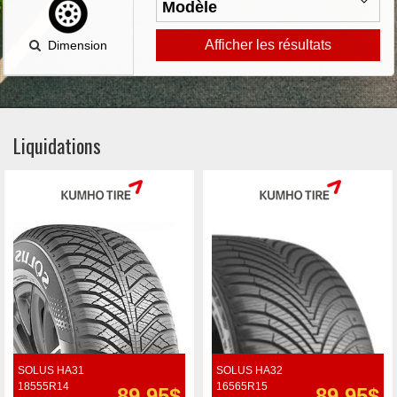
Afficher les résultats
Dimension
Liquidations
SOLUS HA31
SOLUS HA32
18555R14
16565R15
89.95$
89.95$