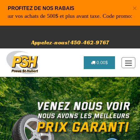
×
PROFITEZ DE NOS RABAIS
 vos achats de 500$ et plus avant taxe. Code promo: P4616 p
Appelez-nous! 450-462-9767
0.00$