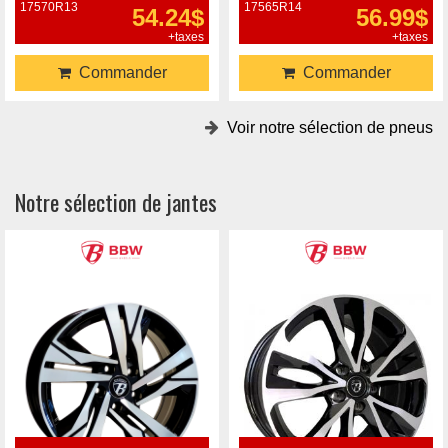
17570R13
17565R14
54.24$
56.99$
+taxes
+taxes
Commander
Commander
Voir notre sélection de pneus
Notre sélection de jantes