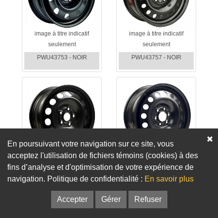
image à titre indicatif
image à titre indicatif
seulement
seulement
PWU43753 - NOIR
PWU43757 - NOIR
En poursuivant votre navigation sur ce site, vous
acceptez l'utilisation de fichiers témoins (cookies) à des
image à titre indicatif
image à titre indicatif
fins d’analyse et d'optimisation de votre expérience de
seulement
seulement
navigation. Politique de confidentialité :
En savoir plus
PWU43759 - NOIR
PWU43765 - NOIR
Accepter
Gérer
Refuser