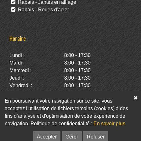
Rabais - Jantes en alliage
Rabais - Roues d'acier
Horaire
Lundi :
8:00 - 17:30
Mardi :
8:00 - 17:30
Mercredi :
8:00 - 17:30
Jeudi :
8:00 - 17:30
Vendredi :
8:00 - 17:30
Samedi :
10:00 - 14:00
Dimanche :
Fermé
En poursuivant votre navigation sur ce site, vous
acceptez l'utilisation de fichiers témoins (cookies) à des
fins d’analyse et d'optimisation de votre expérience de
Facebook
Twitter
Infolettre
navigation. Politique de confidentialité :
En savoir plus
© Pneus St-Hubert • Web :
Option PME
Accepter
Gérer
Refuser