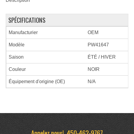
Description
SPÉCIFICATIONS
Manufacturier
OEM
Modèle
PW41647
Saison
ÉTÉ / HIVER
Couleur
NOIR
Équipement d'origine (OE)
N/A
Appelez nous!
450-462-9767