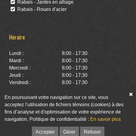
Rabais - Jantes en alliage
Rabais - Roues d'acier
Horaire
Lundi :
8:00 - 17:30
Mardi :
8:00 - 17:30
Mercredi :
8:00 - 17:30
Jeudi :
8:00 - 17:30
Vendredi :
8:00 - 17:30
Samedi :
10:00 - 14:00
Dimanche :
Fermé
En poursuivant votre navigation sur ce site, vous
acceptez l'utilisation de fichiers témoins (cookies) à des
fins d’analyse et d'optimisation de votre expérience de
Facebook
Twitter
Infolettre
navigation. Politique de confidentialité :
En savoir plus
© Pneus St-Hubert • Web :
Option PME
Accepter
Gérer
Refuser