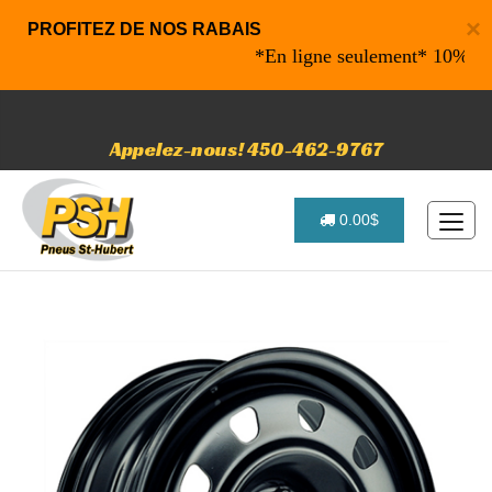
×
PROFITEZ DE NOS RABAIS
*En ligne seulement* 10% de raba
Appelez-nous! 450-462-9767
0.00$