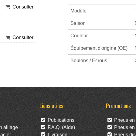
Consulter
Modèle
Saison
Couleur
Consulter
Équipement d'origine (OE)
Boulons / Écrous
Liens utiles
Promotions
Publications
Pneus en 
 alliage
F.A.Q. (Aide)
Pneus en l
acier
Livraison
Pneus dis