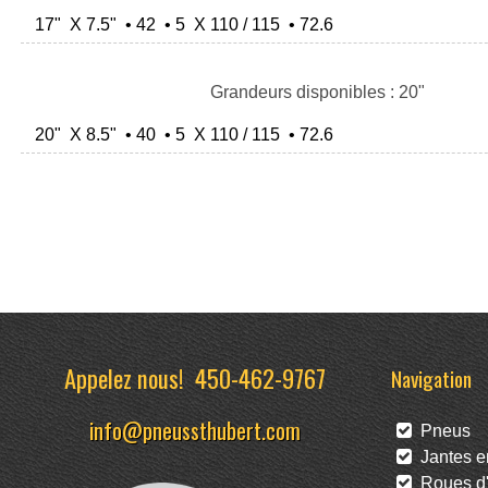
17" X 7.5" • 42 • 5 X 110 / 115 • 72.6
Grandeurs disponibles : 20"
20" X 8.5" • 40 • 5 X 110 / 115 • 72.6
Appelez nous!
450-462-9767
Navigation
info@pneussthubert.com
Pneus
Jantes en
Roues d'