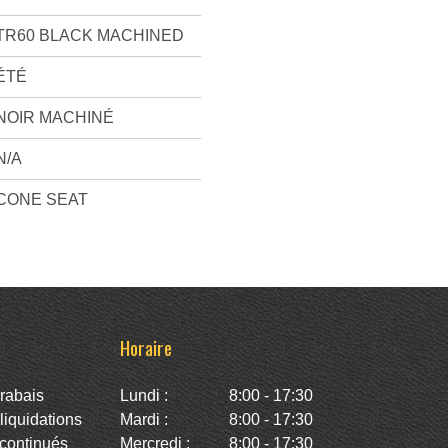
TR60 BLACK MACHINED
ÉTÉ
NOIR MACHINÉ
N/A
CONE SEAT
Horaire
rabais
Lundi :
8:00 - 17:30
iquidations
Mardi :
8:00 - 17:30
continués
Mercredi :
8:00 - 17:30