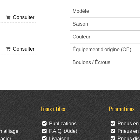
Modèle
Consulter
Saison
Couleur
Consulter
Équipement d'origine (OE)
Boulons / Écrous
Liens utiles
Promotions
Publications
Pneus en 
 alliage
F.A.Q. (Aide)
Pneus en l
acier
Livraison
Pneus dis