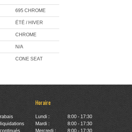
695 CHROME
ÉTÉ / HIVER
CHROME
N/A
CONE SEAT
Horaire
rabais
Lundi :
8:00 - 17:30
iquidations
Mardi :
8:00 - 17:30
continués
Mercredi :
8:00 - 17:30