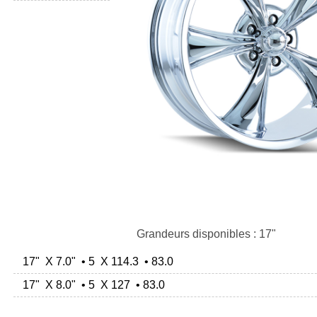
Grandeurs disponibles : 17"
17" X 7.0" • 5 X 114.3 • 83.0
17" X 8.0" • 5 X 127 • 83.0