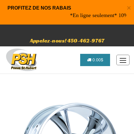
×
PROFITEZ DE NOS RABAIS
*En ligne seulement* 10% de raba
Appelez-nous! 450-462-9767
0.00$