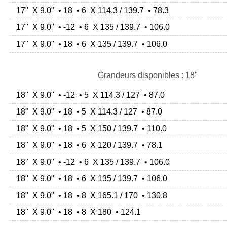
17" X 9.0" • 18 • 6 X 114.3 / 139.7 • 78.3
17" X 9.0" • -12 • 6 X 135 / 139.7 • 106.0
17" X 9.0" • 18 • 6 X 135 / 139.7 • 106.0
Grandeurs disponibles : 18"
18" X 9.0" • -12 • 5 X 114.3 / 127 • 87.0
18" X 9.0" • 18 • 5 X 114.3 / 127 • 87.0
18" X 9.0" • 18 • 5 X 150 / 139.7 • 110.0
18" X 9.0" • 18 • 6 X 120 / 139.7 • 78.1
18" X 9.0" • -12 • 6 X 135 / 139.7 • 106.0
18" X 9.0" • 18 • 6 X 135 / 139.7 • 106.0
18" X 9.0" • 18 • 8 X 165.1 / 170 • 130.8
18" X 9.0" • 18 • 8 X 180 • 124.1