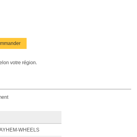
mmander
elon votre région.
ment
AYHEM-WHEELS