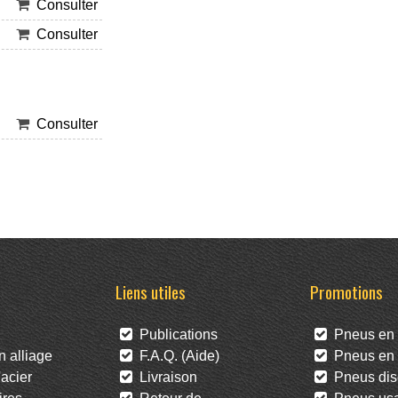
Consulter
Consulter
Consulter
Liens utiles
Promotions
Publications
Pneus en 
 alliage
F.A.Q. (Aide)
Pneus en l
acier
Livraison
Pneus dis