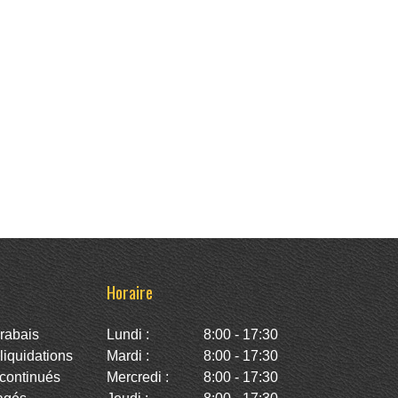
Horaire
rabais
Lundi :
8:00 - 17:30
iquidations
Mardi :
8:00 - 17:30
continués
Mercredi :
8:00 - 17:30