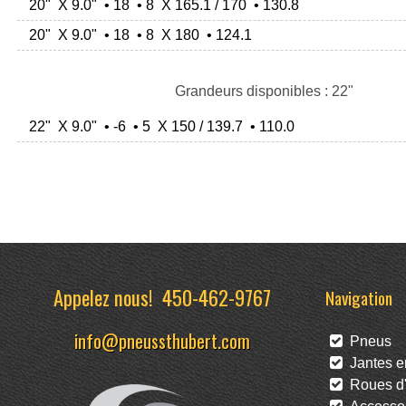
20" X 9.0" • 18 • 8 X 165.1 / 170 • 130.8
20" X 9.0" • 18 • 8 X 180 • 124.1
Grandeurs disponibles : 22"
22" X 9.0" • -6 • 5 X 150 / 139.7 • 110.0
Appelez nous!
450-462-9767
Navigation
info@pneussthubert.com
Pneus
Jantes en
Roues d'