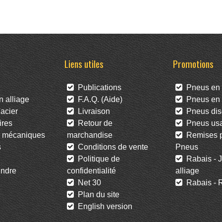
Liens utiles
Promotions
Publications
Pneus en 
 alliage
F.A.Q. (Aide)
Pneus en l
acier
Livraison
Pneus dis
res
Retour de
Pneus us
 mécaniques
marchandise
Remises po
s
Conditions de vente
Pneus
Politique de
Rabais - J
ndre
confidentialité
alliage
Net 30
Rabais - R
Plan du site
English version