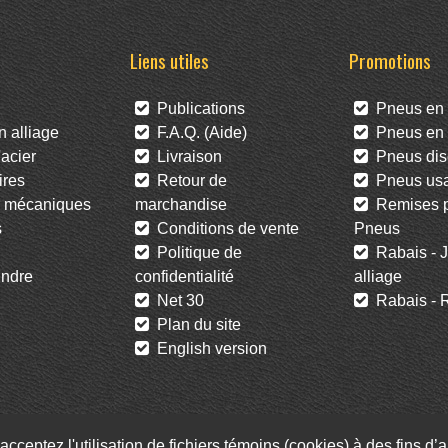
Liens utiles
Promotions
Publications
Pneus en 
 alliage
F.A.Q. (Aide)
Pneus en l
acier
Livraison
Pneus dis
res
Retour de
Pneus us
 mécaniques
marchandise
Remises po
s
Conditions de vente
Pneus
Politique de
Rabais - J
ndre
confidentialité
alliage
Net 30
Rabais - R
Plan du site
English version
acceptez l'utilisation de fichiers témoins (cookies) à des fins d