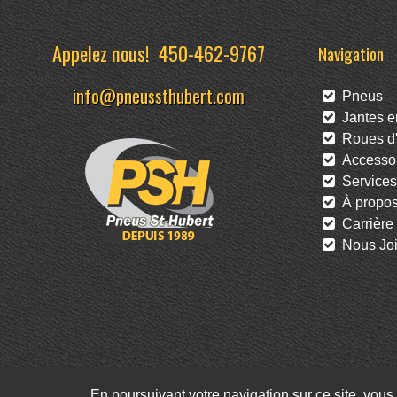
Appelez nous!
450-462-9767
Navigation
info@pneussthubert.com
Pneus
Jantes en
Roues d'
Accessoi
Services
À propo
Carrière
Nous Joi
En poursuivant votre navigation sur ce site, vous 