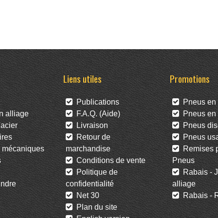
Liens utiles
Promotions
Publications
Pneus en 
 alliage
F.A.Q. (Aide)
Pneus en l
acier
Livraison
Pneus dis
res
Retour de
Pneus us
 mécaniques
marchandise
Remises po
s
Conditions de vente
Pneus
Politique de
Rabais - J
ndre
confidentialité
alliage
Net 30
Rabais - R
Plan du site