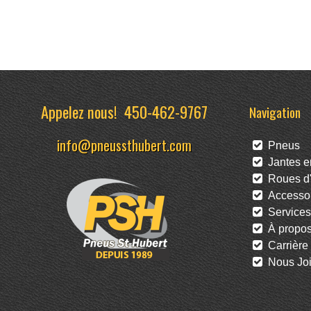
Appelez nous!
450-462-9767
Navigation
info@pneussthubert.com
Pneus
Jantes en
Roues d'
Accessoi
Services
À propo
Carrière
Nous Joi