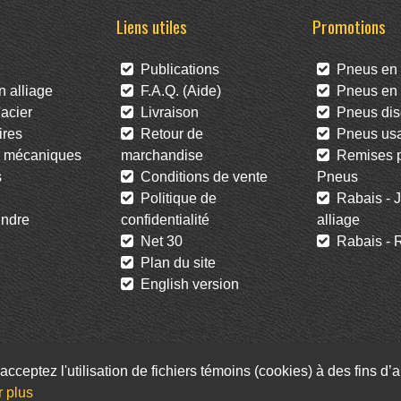
Liens utiles
Promotions
Publications
Pneus en 
 alliage
F.A.Q. (Aide)
Pneus en l
acier
Livraison
Pneus dis
res
Retour de
Pneus us
 mécaniques
marchandise
Remises po
s
Conditions de vente
Pneus
Politique de
Rabais - J
ndre
confidentialité
alliage
Net 30
Rabais - R
Plan du site
English version
acceptez l'utilisation de fichiers témoins (cookies) à des fins d
Facebook
Twitter
Infolettre
r plus