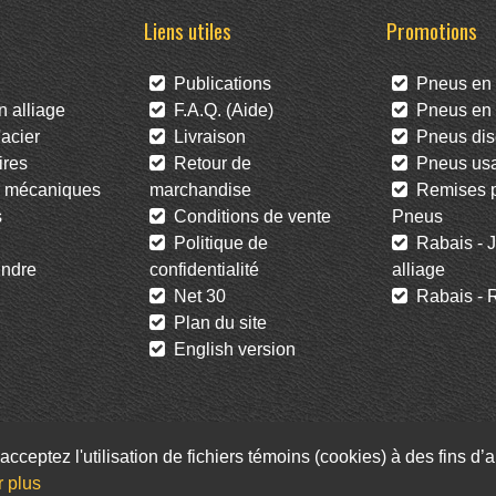
Liens utiles
Promotions
Publications
Pneus en 
 alliage
F.A.Q. (Aide)
Pneus en l
acier
Livraison
Pneus dis
res
Retour de
Pneus us
 mécaniques
marchandise
Remises po
s
Conditions de vente
Pneus
Politique de
Rabais - J
ndre
confidentialité
alliage
Net 30
Rabais - R
Plan du site
English version
acceptez l'utilisation de fichiers témoins (cookies) à des fins d
Facebook
Twitter
Infolettre
r plus