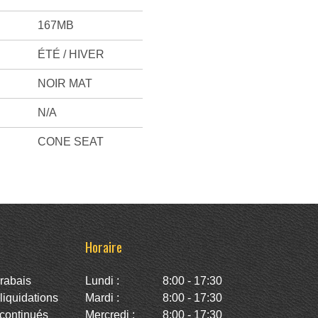
167MB
ÉTÉ / HIVER
NOIR MAT
N/A
CONE SEAT
Horaire
rabais
Lundi :
8:00 - 17:30
iquidations
Mardi :
8:00 - 17:30
continués
Mercredi :
8:00 - 17:30