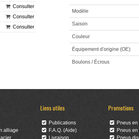
Consulter
Modèle
Consulter
Saison
Consulter
Couleur
Équipement d'origine (OE)
Boulons / Écrous
Liens utiles
Promotions
Publications
Pneus en 
 alliage
F.A.Q. (Aide)
Pneus en l
acier
Livraison
Pneus dis