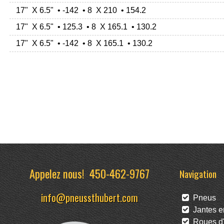
17" X 6.5" • -142 • 8 X 210 • 154.2
17" X 6.5" • 125.3 • 8 X 165.1 • 130.2
17" X 6.5" • -142 • 8 X 165.1 • 130.2
Appelez nous!
450-462-9767
Navigation
info@pneussthubert.com
Pneus
Jantes en
Roues d'