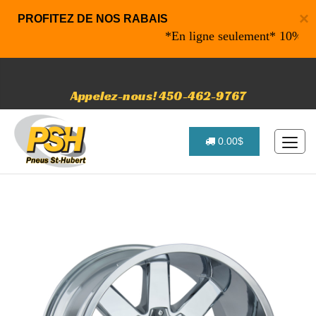
×
PROFITEZ DE NOS RABAIS
*En ligne seulement* 10% de raba
Appelez-nous! 450-462-9767
0.00$