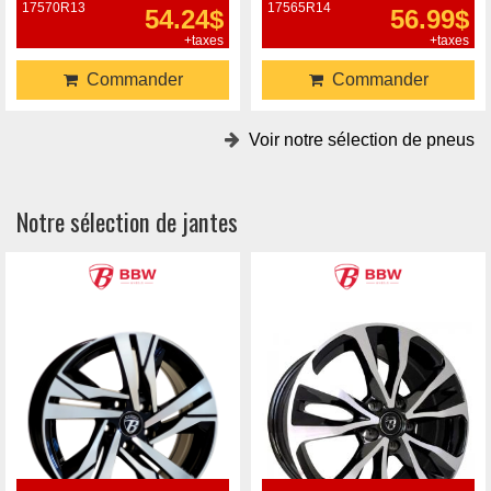
17570R13
17565R14
54.24$
56.99$
+taxes
+taxes
Commander
Commander
Voir notre sélection de pneus
Notre sélection de jantes