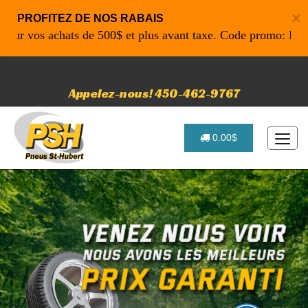
×
PROFITEZ DE NOS RABAIS
vos achats de 500$ et plus avant taxe. Code promo: P4616 po
Appelez-nous! 450-462-9767
0.00$