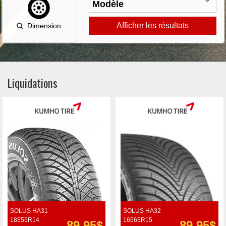
Afficher les résultats
Dimension
Liquidations
SOLUS HA31
SOLUS HA32
18555R14
16565R15
89.95$
89.95$