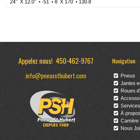
24" X 12.0" • -51 • 8 X 170 • 130.8
Appelez nous!
450-462-9767
Navigation
info@pneussthubert.com
Pneus
Jantes en
Roues d'
Accessoi
Services
À propo
Carrière
Nous Joi