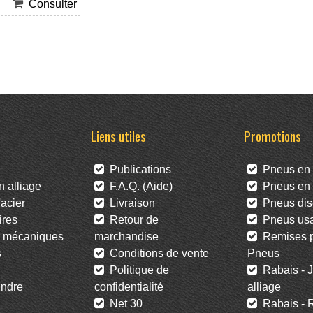
Consulter
Liens utiles
Promotions
Publications
Pneus en 
 alliage
F.A.Q. (Aide)
Pneus en l
acier
Livraison
Pneus dis
res
Retour de
Pneus us
 mécaniques
marchandise
Remises po
s
Conditions de vente
Pneus
Politique de
Rabais - J
ndre
confidentialité
alliage
Net 30
Rabais - R