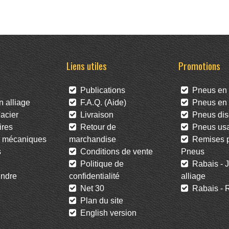
Liens utiles
Promotions
Publications
Pneus en 
 alliage
F.A.Q. (Aide)
Pneus en l
acier
Livraison
Pneus dis
res
Retour de
Pneus us
 mécaniques
marchandise
Remises po
s
Conditions de vente
Pneus
Politique de
Rabais - J
ndre
confidentialité
alliage
Net 30
Rabais - R
Plan du site
English version