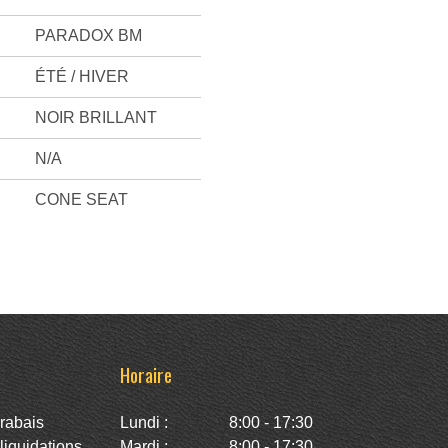
PARADOX BM
ÉTÉ / HIVER
NOIR BRILLANT
N/A
CONE SEAT
Horaire
rabais
Lundi :
8:00 - 17:30
iquidations
Mardi :
8:00 - 17:30