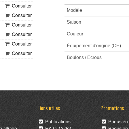
Consulter
Modèle
Consulter
Saison
Consulter
Couleur
Consulter
Consulter
Équipement d'origine (OE)
Consulter
Boulons / Écrous
Liens utiles
Promotions
Publications
Pneus en 
 alliage
F.A.Q. (Aide)
Pneus en l