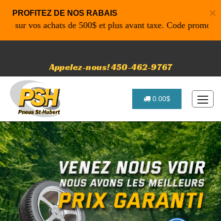
×
PROFITEZ DE NOS RABAIS
r vos achats de 500$ et plus avant taxe. Code promo: P4616 
Appelez-nous! 450-462-9767
0.00$