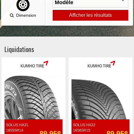
Afficher les résultats
Dimension
Liquidations
SOLUS HA31
SOLUS HA32
18555R14
16565R15
89.95$
89.95$