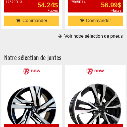
17570R13
17565R14
54.24$
56.99$
+taxes
+taxes
Commander
Commander
Voir notre sélection de pneus
Notre sélection de jantes