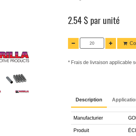
2.54 $ par unité
Co
* Frais de livraison applicable s
Description
Applicati
Manufacturier
GO
Produit
ÉC