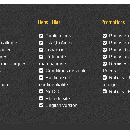
Liens utiles
Promotions
Publications
Pneus en 
 alliage
F.A.Q. (Aide)
Pneus en l
acier
Livraison
Pneus dis
res
Retour de
Pneus us
 mécaniques
marchandise
Remises po
s
Conditions de vente
Pneus
Politique de
Rabais - J
ndre
confidentialité
alliage
Net 30
Rabais - R
Plan du site
English version