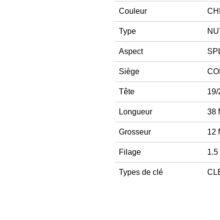
Couleur
CH
Type
NU
Aspect
SPL
Siège
CO
Tête
19/
Longueur
38
Grosseur
12
Filage
1.5
Types de clé
CLÉ