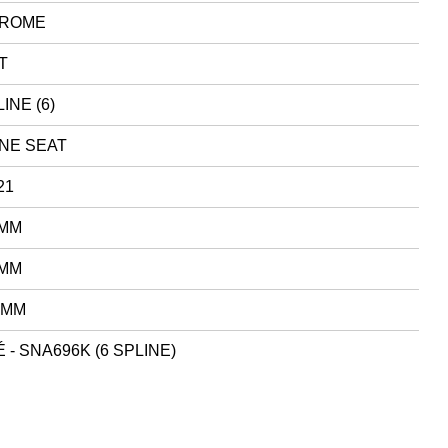
ROME
T
INE (6)
NE SEAT
21
 MM
 MM
 MM
 - SNA696K (6 SPLINE)